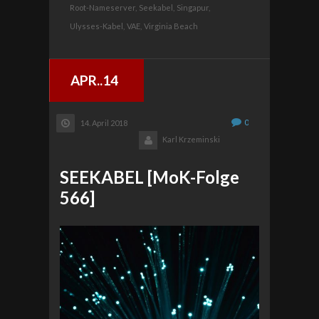
Root-Nameserver,
Seekabel,
Singapur,
Ulysses-Kabel,
VAE,
Virginia Beach
APR..14
0
14. April 2018
Karl Krzeminski
SEEKABEL [MoK-Folge
566]