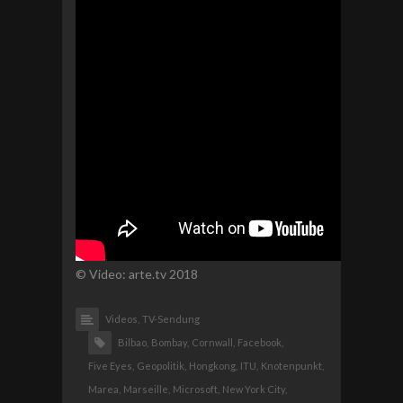
© Video: arte.tv 2018
Videos,
TV-Sendung
Bilbao,
Bombay,
Cornwall,
Facebook,
Five Eyes,
Geopolitik,
Hongkong,
ITU,
Knotenpunkt,
Marea,
Marseille,
Microsoft,
New York City,