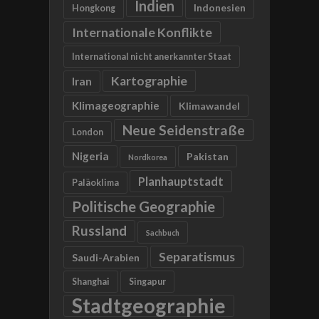
Indien
Indonesien
Hongkong
Internationale Konflikte
International nicht anerkannter Staat
Kartographie
Iran
Klimageographie
Klimawandel
Neue Seidenstraße
London
Nigeria
Pakistan
Nordkorea
Planhauptstadt
Paläoklima
Politische Geographie
Russland
Sachbuch
Separatismus
Saudi-Arabien
Shanghai
Singapur
Stadtgeographie