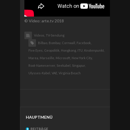
© Video: arte.tv 2018
Videos,
TV-Sendung
Bilbao,
Bombay,
Cornwall,
Facebook,
Five Eyes,
Geopolitik,
Hongkong,
ITU,
Knotenpunkt,
Marea,
Marseille,
Microsoft,
New York City,
Root-Nameserver,
Seekabel,
Singapur,
Ulysses-Kabel,
VAE,
Virginia Beach
HAUPTMENÜ
BEITRÄGE