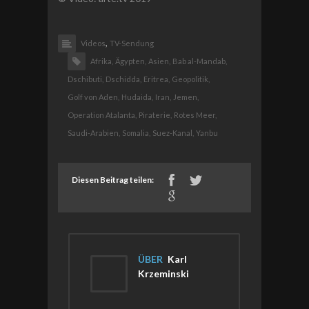
,
Videos
TV-Sendung
Afrika,
Ägypten,
Asien,
Bab al-Mandab,
Dschibuti,
Dschidda,
Eritrea,
Geopolitik,
Golf von Aden,
Hudaida,
Iran,
Jemen,
Operation Atalanta,
Piraterie,
Rotes Meer,
Saudi-Arabien,
Somalia,
Suez-Kanal,
Yanbu
Diesen Beitrag teilen:
ÜBER
Karl
Krzeminski