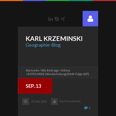
LinkedIn
Skype
Xing
KARL
KRZEMINSKI
Geographie-Blog
Startseite
Alle Beiträge
Videos
ROTES MEER (Wiederholung) [MoK-Folge 607]
SEP..13
Karl Krzeminski
25. Mai 2019
0