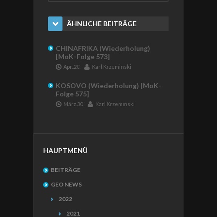
ÄHNLICHE BEITRÄGE
CHINAFRIKA (Wiederholung)
[MoK-Folge 573]
Apr..20
Karl Krzeminski
KOSOVO (Wiederholung) [MoK-
Folge 575]
März.30
Karl Krzeminski
HAUPTMENÜ
BEITRÄGE
GEO NEWS
2022
2021