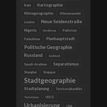
Kartographie
Iran
Klimageographie
Klimawandel
Neue Seidenstraße
London
Nigeria
Pakistan
Nordkorea
Planhauptstadt
Paläoklima
Politische Geographie
Russland
Sachbuch
Separatismus
Saudi-Arabien
Shanghai
Singapur
Stadtgeographie
Stadtplanung
Territorialkonflikt
UDC5
Terrorismus
Urbanisierung
USA