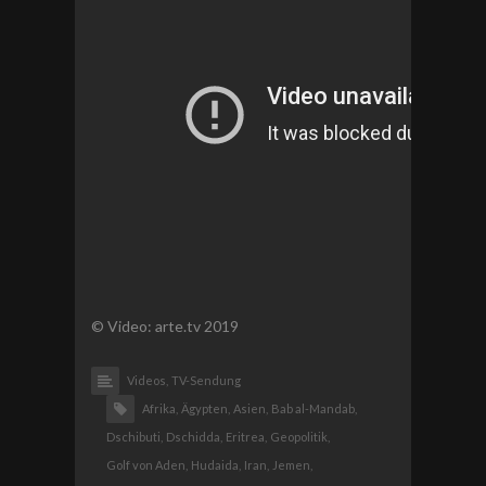
© Video: arte.tv 2019
Videos,
TV-Sendung
Afrika,
Ägypten,
Asien,
Bab al-Mandab,
Dschibuti,
Dschidda,
Eritrea,
Geopolitik,
Golf von Aden,
Hudaida,
Iran,
Jemen,