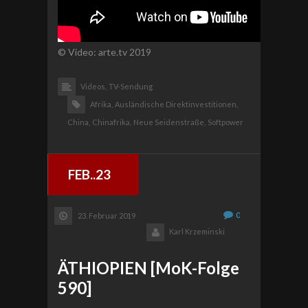
© Video: arte.tv 2019
Videos,
TV-Sendung
Afrika,
Ausländische Direktinvestitionen,
China,
Chinafrika,
Neue Seidenstraße,
Softpower
FEB..23
0
23. Februar 2019
Karl Krzeminski
ÄTHIOPIEN [MoK-Folge
590]