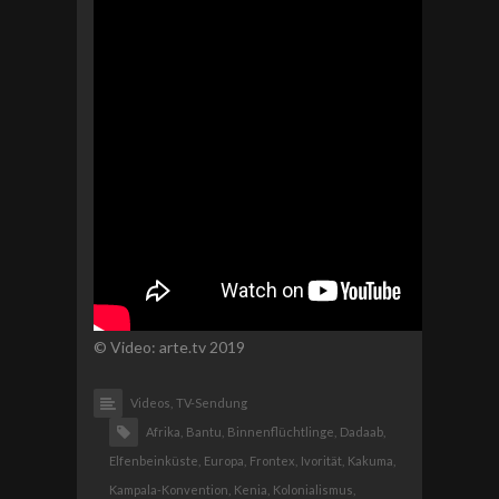
© Video: arte.tv 2019
Videos,
TV-Sendung
Afrika,
Bantu,
Binnenflüchtlinge,
Dadaab,
Elfenbeinküste,
Europa,
Frontex,
Ivorität,
Kakuma,
Kampala-Konvention,
Kenia,
Kolonialismus,