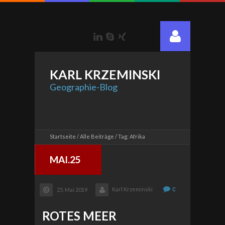
LinkedIn
Skype
Xing
KARL
KRZEMINSKI
Geographie-Blog
Startseite
Alle Beiträge
Tag: Afrika
MAI.25
Karl Krzeminski
0
25. Mai 2019
ROTES MEER