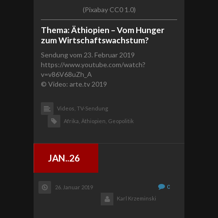
(Pixabay CC0 1.0)
Thema: Äthiopien – Vom Hunger
zum Wirtschaftswachstum?
Sendung vom 23. Februar 2019
https://www.youtube.com/watch?
v=v86V68uZh_A
© Video: arte.tv 2019
Videos,
TV-Sendung
Afrika,
Äthiopien,
Geopolitik
JAN..26
0
26. Januar 2019
Karl Krzeminski