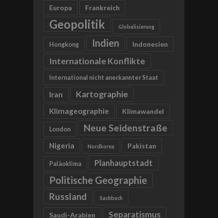
Europa
Frankreich
Geopolitik
Globalisierung
Indien
Indonesien
Hongkong
Internationale Konflikte
International nicht anerkannter Staat
Kartographie
Iran
Klimageographie
Klimawandel
Neue Seidenstraße
London
Nigeria
Pakistan
Nordkorea
Planhauptstadt
Paläoklima
Politische Geographie
Russland
Sachbuch
Separatismus
Saudi-Arabien