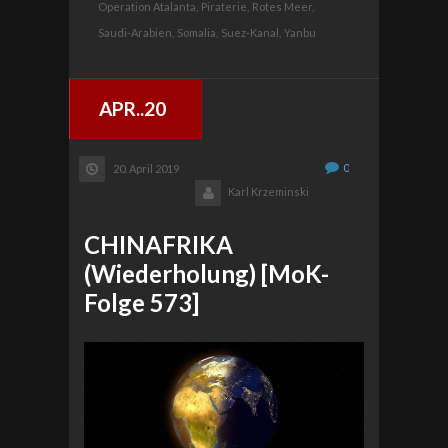
Operation Atalanta,
Piraterie,
Rotes Meer,
Saudi-Arabien,
Somalia,
Suez-Kanal,
Yanbu
APR..20
0
20. April 2019
Karl Krzeminski
CHINAFRIKA
(Wiederholung) [MoK-
Folge 573]