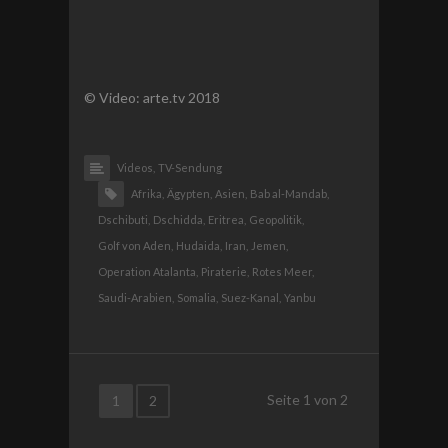
© Video: arte.tv 2018
Videos,
TV-Sendung
Afrika,
Ägypten,
Asien,
Bab al-Mandab,
Dschibuti,
Dschidda,
Eritrea,
Geopolitik,
Golf von Aden,
Hudaida,
Iran,
Jemen,
Operation Atalanta,
Piraterie,
Rotes Meer,
Saudi-Arabien,
Somalia,
Suez-Kanal,
Yanbu
Seite
1
von
2
1
2