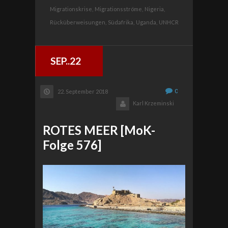
Migrationskrise,
Migrationsströme,
Nigeria,
Rücküberweisungen,
Südafrika,
Uganda,
UNHCR
SEP..22
0
22. September 2018
Karl Krzeminski
ROTES MEER [MoK-
Folge 576]