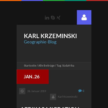
LinkedIn
Skype
Xing
KARL
KRZEMINSKI
Geographie-Blog
Startseite
Alle Beiträge
Tag: Südafrika
JAN..26
0
26. Januar 2019
Karl Krzeminski