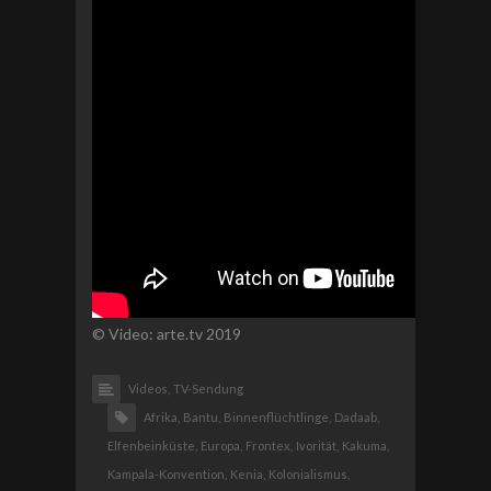
© Video: arte.tv 2019
Videos,
TV-Sendung
Afrika,
Bantu,
Binnenflüchtlinge,
Dadaab,
Elfenbeinküste,
Europa,
Frontex,
Ivorität,
Kakuma,
Kampala-Konvention,
Kenia,
Kolonialismus,