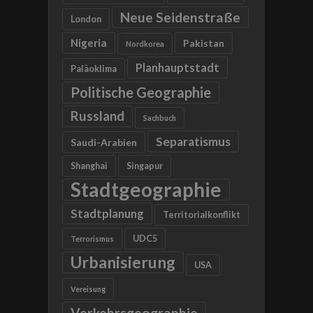
Neue Seidenstraße
London
Nigeria
Pakistan
Nordkorea
Planhauptstadt
Paläoklima
Politische Geographie
Russland
Sachbuch
Separatismus
Saudi-Arabien
Shanghai
Singapur
Stadtgeographie
Stadtplanung
Territorialkonflikt
UDC5
Terrorismus
Urbanisierung
USA
Vereisung
Verkehrsgeographie