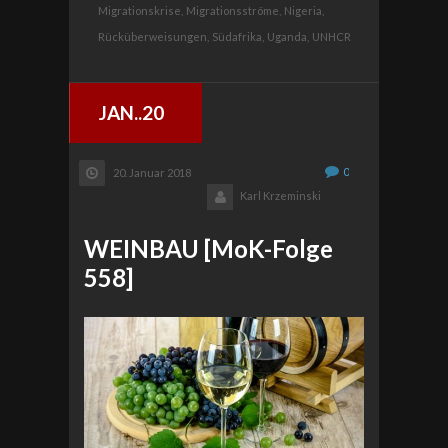
Migrationskrise,
Migrationsströme,
Nigeria,
Rücküberweisungen,
Südafrika,
Uganda,
UNHCR
JAN..20
0
20. Januar 2018
Karl Krzeminski
WEINBAU [MoK-Folge
558]