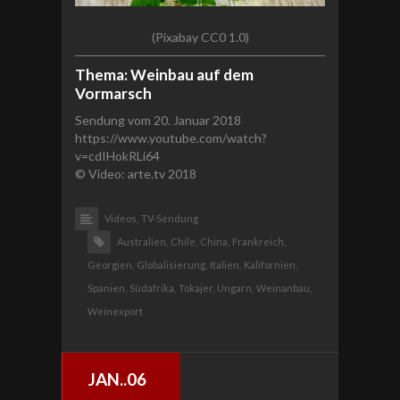
(Pixabay CC0 1.0)
Thema: Weinbau auf dem
Vormarsch
Sendung vom 20. Januar 2018
https://www.youtube.com/watch?
v=cdIHokRLi64
© Video: arte.tv 2018
Videos,
TV-Sendung
Australien,
Chile,
China,
Frankreich,
Georgien,
Globalisierung,
Italien,
Kalifornien,
Spanien,
Südafrika,
Tokajer,
Ungarn,
Weinanbau,
Weinexport
JAN..06