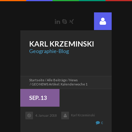
LinkedIn
Skype
Xing
KARL
KRZEMINSKI
Geographie-Blog
Startseite
Alle Beiträge
News
GEO NEWS Artikel: Kalenderwoche 1
SEP..13
Karl Krzeminski
4. Januar 2018
0