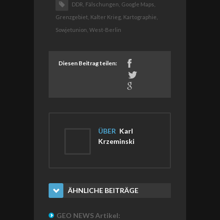
DDR,
Fälschungen,
Google Maps,
Grenzgebiet,
Kalter Krieg,
Kartographie,
Sowjetunion,
West-Berlin
Diesen Beitrag teilen:
ÜBER
Karl
Krzeminski
ÄHNLICHE BEITRÄGE
GEO NEWS Artikel: