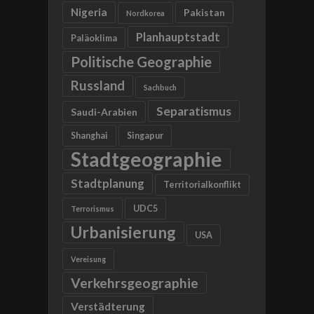
Nigeria
Pakistan
Nordkorea
Planhauptstadt
Paläoklima
Politische Geographie
Russland
Sachbuch
Separatismus
Saudi-Arabien
Shanghai
Singapur
Stadtgeographie
Stadtplanung
Territorialkonflikt
UDC5
Terrorismus
Urbanisierung
USA
Vereisung
Verkehrsgeographie
Verstädterung