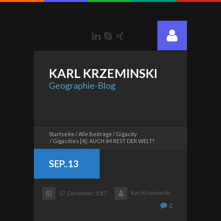
LinkedIn
Skype
Xing
KARL
KRZEMINSKI
Geographie-Blog
Startseite
Alle Beiträge
Gigacity
Gigacities [4]: AUCH IM REST DER WELT?
SEP..13
Karl Krzeminski
17. Dezember 2017
0