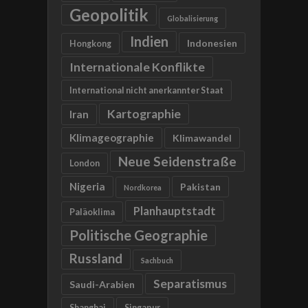
Geopolitik
Globalisierung
Indien
Indonesien
Hongkong
Internationale Konflikte
International nicht anerkannter Staat
Kartographie
Iran
Klimageographie
Klimawandel
Neue Seidenstraße
London
Nigeria
Pakistan
Nordkorea
Planhauptstadt
Paläoklima
Politische Geographie
Russland
Sachbuch
Separatismus
Saudi-Arabien
Shanghai
Singapur