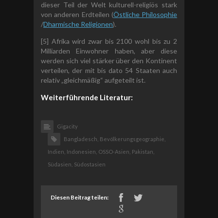
dieser Teil der Welt kulturell-religiös stark
von anderen Erdteilen (
Östliche Philosophie
/
Dharmische Religionen
).
[5] Afrika wird zwar bis 2100 wohl bis zu 2
Milliarden Einwohner haben, aber diese
werden sich viel stärker über den Kontinent
verteilen, der mit bis dato 54 Staaten auch
relativ „gleichmäßig“ aufgeteilt ist.
Weiterführende Literatur:
Gigacity
Bangladesch,
Bevölkerungsgeographie,
Indien,
Indonesien,
OSSO-Asien,
Pakistan,
Südasien,
Südostasien
Diesen Beitrag teilen: