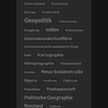
Deutschland
Eiszeitalter
Europa
Frankreich
Geopolitik
Globalisierung
Indien
Indonesien
Hongkong
Internationale Konflikte
International nicht anerkannter Staat
Kartographie
Iran
Klimageographie
Klimawandel
Neue Seidenstraße
London
Nigeria
Pakistan
Nordkorea
Planhauptstadt
Paläoklima
Politische Geographie
Russland
Sachbuch