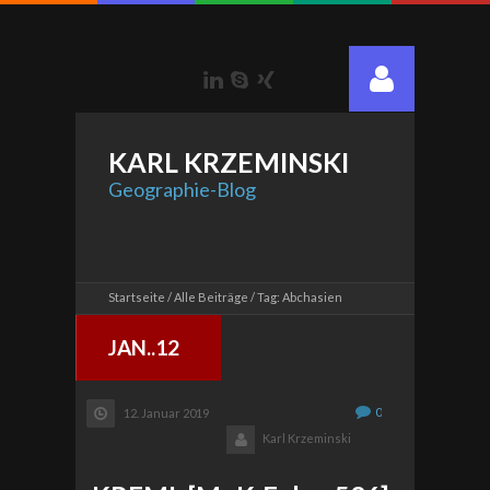
LinkedIn
Skype
Xing
KARL
KRZEMINSKI
Geographie-Blog
Startseite
Alle Beiträge
Tag: Abchasien
JAN..12
0
12. Januar 2019
Karl Krzeminski