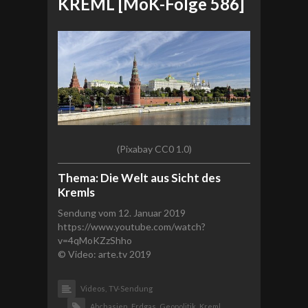
KREML [MoK-Folge 586]
(Pixabay CC0 1.0)
Thema: Die Welt aus Sicht des
Kremls
Sendung vom 12. Januar 2019
https://www.youtube.com/watch?
v=4qMoKZzShho
© Video: arte.tv 2019
Videos,
TV-Sendung
Abchasien,
Erdgas,
Geopolitik,
Kreml,