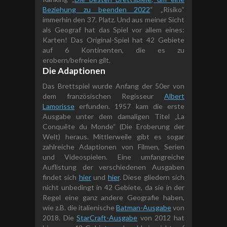
Beziehung zu beenden 2022
“ „Risiko“
immerhin den 37. Platz. Und aus meiner Sicht
als Geograf hat das Spiel vor allem eines:
Karten! Das Original-Spiel hat 42 Gebiete
auf 6 Kontinenten, die es zu
erobern/befreien gilt.
Die Adaptionen
Das Brettspiel wurde Anfang der 50er von
dem französischen Regisseur
Albert
Lamorisse
erfunden. 1957 kam die erste
Ausgabe unter dem damaligen Titel „La
Conquête du Monde“ (Die Eroberung der
Welt) heraus. Mittlerweile gibt es sogar
zahlreiche Adaptionen von Filmen, Serien
und Videospielen. Eine umfangreiche
Auflistung der verschiedenen Ausgaben
findet sich
hier
und
hier
. Diese gliedern sich
nicht unbedingt in 42 Gebiete, da sie in der
Regel eine ganz andere Geografie haben,
wie z.B. die italienische
Batman-Ausgabe
von
2018. Die
StarCraft-Ausgabe
von 2012 hat