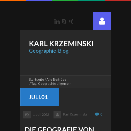
LinkedIn
Skype
Xing
KARL
KRZEMINSKI
Geographie-Blog
Startseite
Alle Beiträge
Tag: Geographie allgemein
JULI.01
Karl Krzeminski
0
1. Juli 2022
DIE GEOGRAFIE VON