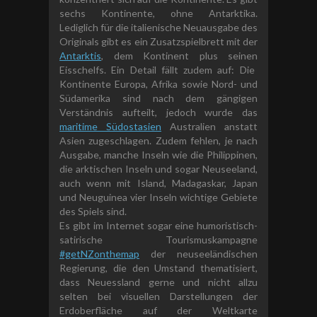
sechs Kontinente, ohne Antarktika.
L
ediglich für die italienische Neuausgabe des
Originals gibt es ein Zusatzspielbrett mit der
Antarktis
,
dem
Kontinent plus seine
n
Eisschelfs.
Ein Detail fällt zudem auf: Die
Kontinente Europa, Afrika sowie Nord- und
Südamerika sind nach dem gängigen
Verständnis aufteilt, jedoch wurde das
maritime
Südostasien
Australien anstatt
Asien zugeschlagen. Zudem fehlen, je nach
Ausgabe, manche Inseln wie die Philippinen,
die arktischen Inseln und sogar Neuseeland,
auch wenn mit Island, Madagaskar, Japan
und Neuguinea vier Inseln wichtige Gebiete
des Spiels sind.
Es gibt im Internet sogar eine humoristisch-
satirische Tourismuskampagne
#getNZonthemap
der neuseeländischen
Regierung, die den Umstand thematisiert,
dass Neuessland gerne und nicht allzu
selten bei visuellen Darstellungen der
Erdoberfläche auf der Weltkarte