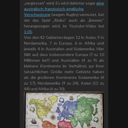
„vergessen“ wird. Es wird dahinter sogar
eine
a
ustralisch-
französisch-
englische
Verschwörung
(wegen Rugby) vermutet, bei
der das Spiel „Risiko“ auch als „Beweis“
herangezogen wird, im Youtube-Video bei
1:05
.
Von den 42 Gebieten liegen 12 in Asien, 9 in
Nordamerika, 7 in Europa, 6 in Afrika und
jeweils 4 in Australien und Südamerika. Hier
fällt auf, dass insbesondere Europa (7 zu 10
Millionen km²) und Australien (4 zu 9) als
kleinere Kontinente im Verhältnis zur ihrer
tatsächlichen Größe mehr Gebiete haben
als die größeren Kontinente Südamerika (4
zu 17), Nordamerika (9 zu 24), Asien (12 zu
44) und Afrika (6 zu 30).