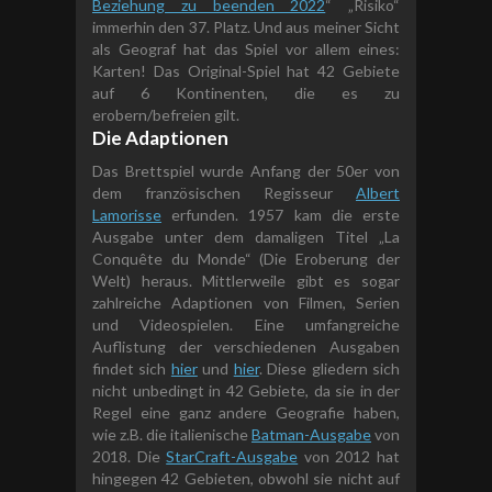
Beziehung zu beenden 2022
“ „Risiko“
immerhin den 37. Platz. Und aus meiner Sicht
als Geograf hat das Spiel vor allem eines:
Karten! Das Original-Spiel hat 42 Gebiete
auf 6 Kontinenten, die es zu
erobern/befreien gilt.
Die Adaptionen
Das Brettspiel wurde Anfang der 50er von
dem französischen Regisseur
Albert
Lamorisse
erfunden. 1957 kam die erste
Ausgabe unter dem damaligen Titel „La
Conquête du Monde“ (Die Eroberung der
Welt) heraus. Mittlerweile gibt es sogar
zahlreiche Adaptionen von Filmen, Serien
und Videospielen. Eine umfangreiche
Auflistung der verschiedenen Ausgaben
findet sich
hier
und
hier
. Diese gliedern sich
nicht unbedingt in 42 Gebiete, da sie in der
Regel eine ganz andere Geografie haben,
wie z.B. die italienische
Batman-Ausgabe
von
2018. Die
StarCraft-Ausgabe
von 2012 hat
hingegen 42 Gebieten, obwohl sie nicht auf