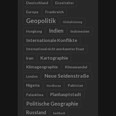
Deutschland
Eiszeitalter
Europa
Frankreich
Geopolitik
Globalisierung
Indien
Indonesien
Hongkong
Internationale Konflikte
International nicht anerkannter Staat
Kartographie
Iran
Klimageographie
Klimawandel
Neue Seidenstraße
London
Nigeria
Pakistan
Nordkorea
Planhauptstadt
Paläoklima
Politische Geographie
Russland
Sachbuch