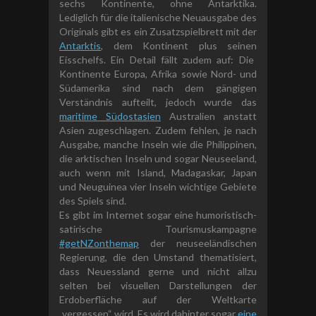
sechs Kontinente, ohne Antarktika.
L
ediglich für die italienische Neuausgabe des
Originals gibt es ein Zusatzspielbrett mit der
Antarktis
,
dem
Kontinent plus seine
n
Eisschelfs.
Ein Detail fällt zudem auf: Die
Kontinente Europa, Afrika sowie Nord- und
Südamerika sind nach dem gängigen
Verständnis aufteilt, jedoch wurde das
maritime
Südostasien
Australien anstatt
Asien zugeschlagen. Zudem fehlen, je nach
Ausgabe, manche Inseln wie die Philippinen,
die arktischen Inseln und sogar Neuseeland,
auch wenn mit Island, Madagaskar, Japan
und Neuguinea vier Inseln wichtige Gebiete
des Spiels sind.
Es gibt im Internet sogar eine humoristisch-
satirische Tourismuskampagne
#getNZonthemap
der neuseeländischen
Regierung, die den Umstand thematisiert,
dass Neuessland gerne und nicht allzu
selten bei visuellen Darstellungen der
Erdoberfläche auf der Weltkarte
„vergessen“ wird. Es wird dahinter sogar
eine